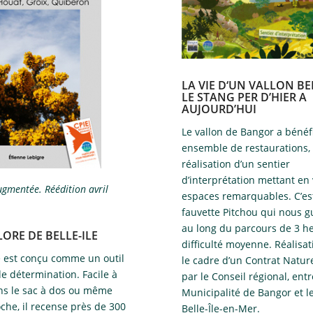
LA VIE D‘UN VALLON BE
LE STANG PER D’HIER A
AUJOURD’HUI
Le vallon de Bangor a bénéf
ensemble de restaurations, 
réalisation d’un sentier
d’interprétation mettant en 
gmentée​. Réédition avril
espaces remarquables. ​C’es
fauvette Pitchou qui nous g
au long du parcours de 3 h
LORE DE BELLE-ILE
difficulté moyenne. Réalisa
 est conçu comme un outil
le cadre d’un Contrat Natur
e détermination. Facile à
par le Conseil régional, entr
ans le sac à dos ou même
Municipalité de Bangor et l
che, il recense près de 300
Belle-Île-en-Mer.