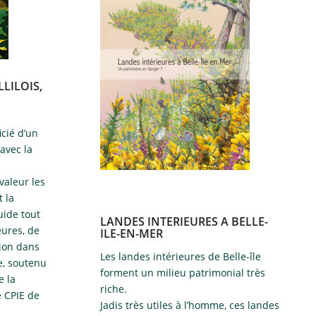
LLILOIS,
icié d’un
avec la
valeur les
t la
uide tout
LANDES INTERIEURES A BELLE-
eures, de
ILE-EN-MER
tion dans
Les landes intérieures de Belle-île
e, soutenu
forment un milieu patrimonial très
e la
riche.
e CPIE de
Jadis très utiles à l’homme, ces landes