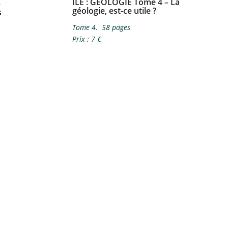
ILE​ : GÉOLOGIE Tome 4 – La
–
géologie, est-ce utile ?​
​
Tome 4. 58 pages
Prix : 7 €