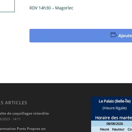
RDV 14h30 – Magorlec
Ajoute
S ARTICLES
olte de coquillages interdite
6/2023 - 14:11
formation Ports Propres en