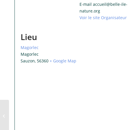
E-mail
accueil@belle-ile-
nature.org
Voir le site Organisateur
Lieu
Magorlec
Magorlec
Sauzon
,
56360
+ Google Map
Ornithologie à Koh
Kastell