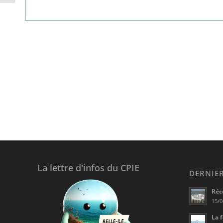
La lettre d'infos du CPIE
DERNIER
Réc
15/0
La 