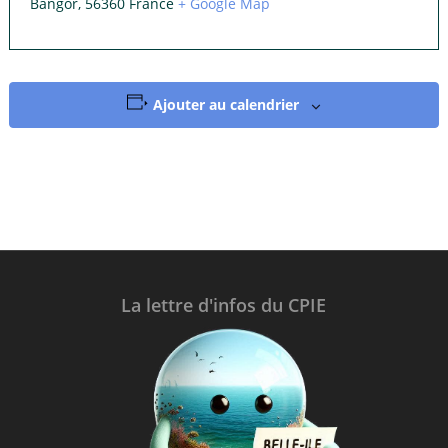
Bangor
,
56360
France
+ Google Map
Ajouter au calendrier
La lettre d'infos du CPIE